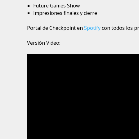
Future Games Show
Impresiones finales y cierre
Portal de Checkpoint en
Spotify
con todos los p
Versión Video: