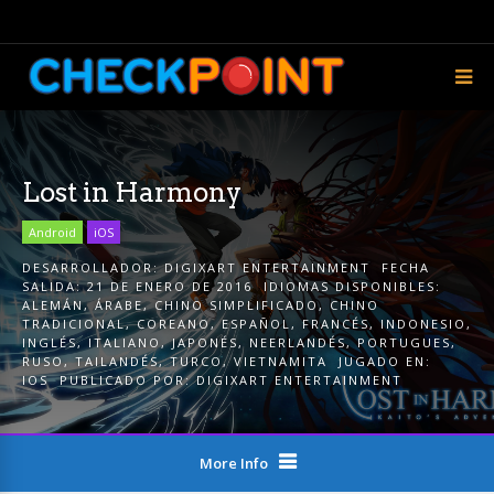
Lost in Harmony
Android
iOS
DESARROLLADOR:
DIGIXART ENTERTAINMENT
FECHA
SALIDA:
21 DE ENERO DE 2016
IDIOMAS DISPONIBLES:
ALEMÁN
,
ÁRABE
,
CHINO SIMPLIFICADO
,
CHINO
TRADICIONAL
,
COREANO
,
ESPAÑOL
,
FRANCÉS
,
INDONESIO
,
INGLÉS
,
ITALIANO
,
JAPONÉS
,
NEERLANDÉS
,
PORTUGUES
,
RUSO
,
TAILANDÉS
,
TURCO
,
VIETNAMITA
JUGADO EN:
IOS
PUBLICADO POR:
DIGIXART ENTERTAINMENT
More Info