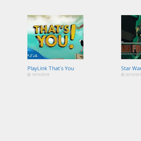
PlayLink That´s You
Star Wa
14/10/2018
20/12/20