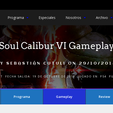
Programa
Especiales
Nosotros
Archivo
Soul Calibur VI Gamepla
BY
SEBASTIÁN CUTULI
ON
29/10/201
NT
FECHA SALIDA:
19 DE OCTUBRE DE 2018
JUGADO EN:
PS4
P
Programa
Gameplay
Review